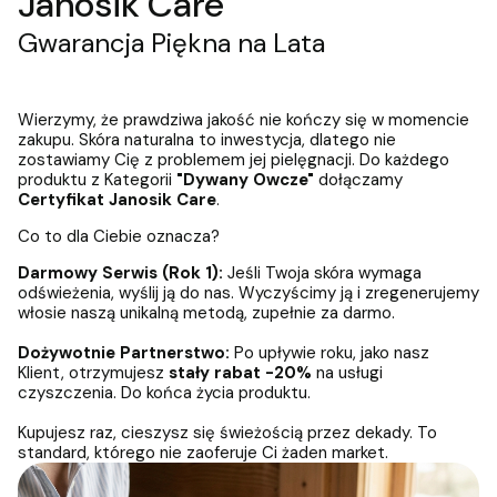
Janosik Care
Gwarancja Piękna na Lata
Wierzymy, że prawdziwa jakość nie kończy się w momencie
zakupu. Skóra naturalna to inwestycja, dlatego nie
zostawiamy Cię z problemem jej pielęgnacji. Do każdego
produktu z Kategorii
"Dywany Owcze"
dołączamy
Certyfikat Janosik Care
.
Co to dla Ciebie oznacza?
Darmowy Serwis (Rok 1):
Jeśli Twoja skóra wymaga
odświeżenia, wyślij ją do nas. Wyczyścimy ją i zregenerujemy
włosie naszą unikalną metodą, zupełnie za darmo.
Dożywotnie Partnerstwo:
Po upływie roku, jako nasz
Klient, otrzymujesz
stały rabat -20%
na usługi
czyszczenia. Do końca życia produktu.
Kupujesz raz, cieszysz się świeżością przez dekady. To
standard, którego nie zaoferuje Ci żaden market.