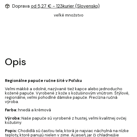
Doprava
od 5,27 €
- 123kurier (Slovensko)
veľké množstvo
Opis
Regionálne papuče ručne šité v Poľsku
Veľmi mäkké a odolné, nazývané tiež kapce alebo jednoducho
kožené papuče. Vyrobené z kože s kožušinovým vnútrom. Štýlové,
regionálne, veľmi pohodlné dámske papuče. Precízna ručná
výroba.
Farba:
hnedá a krémová
Výroba:
Naše papuče sú vyrobené z hustej, veľmi kvalitnej ovčej
kožušiny.
Popis:
Chodidlá sú časťou tela, ktorá je najviac náchylná na nízke
teploty, ktoré panujú nielen v zime. Aj jeseň, jar či chladnejšie