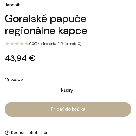
Janosik
Goralské papuče -
regionálne kapce
0.00
(Hodnotenia: 0 Referencie: 0)
Cena
43,94 €
Množstvo
kusy
Pridať do košíka
Dodacia lehota:
3 dní