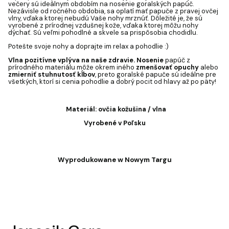
večery sú ideálnym obdobím na nosenie goralských papúč.
Nezávisle od ročného obdobia, sa oplatí mať papuče z pravej ovčej
vlny, vďaka ktorej nebudú Vaše nohy mrznúť. Dôležité je, že sú
vyrobené z prírodnej vzdušnej kože, vďaka ktorej môžu nohy
dýchať. Sú veľmi pohodlné a skvele sa prispôsobia chodidlu.
Potešte svoje nohy a doprajte im relax a pohodlie :)
Vlna pozitívne vplýva na naše zdravie. Nosenie
papúč z
prírodného materiálu môže okrem iného
zmenšovať opuchy
alebo
zmierniť stuhnutosť kĺbov
, preto goralské papuče sú ideálne pre
všetkých, ktorí si cenia pohodlie a dobrý pocit od hlavy až po päty!
Materiál: ovčia kožušina / vlna
Vyrobené v Poľsku
Wyprodukowane w Nowym Targu