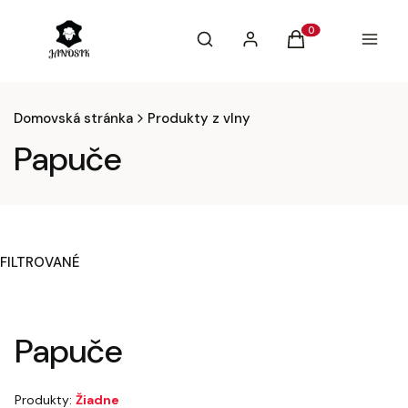
Otvoriť vyhľadávač
Vyhľadávanie
Prihlásiť sa
Produkty v košíku: 0
Košík
Menu
Domovská stránka
Produkty z vlny
Papuče
FILTROVANÉ
Koniec filtrov
Papuče
Produkty:
Žiadne