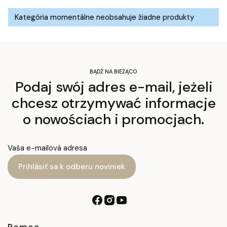
Zoznam produktov
Kategória momentálne neobsahuje žiadne produkty
BĄDŹ NA BIEŻĄCO
Podaj swój adres e-mail, jeżeli
chcesz otrzymywać informacje
o nowościach i promocjach.
Vaša e-mailová adresa
Prihlásiť sa k odberu noviniek
Pomoc