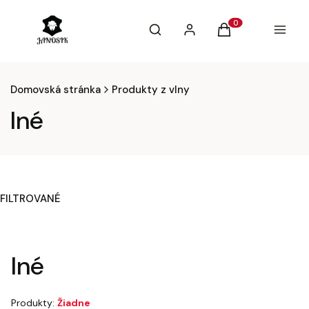
Otvoriť vyhľadávač
Vyhľadávanie
Prihlásiť sa
Produkty v košíku: 0
Košík
Menu
Domovská stránka
Produkty z vlny
Iné
FILTROVANÉ
Koniec filtrov
Iné
Produkty:
Žiadne