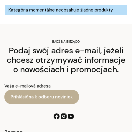
Zoznam produktov
Kategória momentálne neobsahuje žiadne produkty
BĄDŹ NA BIEŻĄCO
Podaj swój adres e-mail, jeżeli
chcesz otrzymywać informacje
o nowościach i promocjach.
Vaša e-mailová adresa
Prihlásiť sa k odberu noviniek
Pomoc