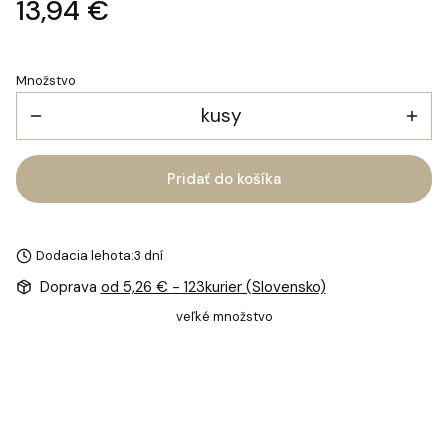
Cena
13,94 €
Množstvo
kusy
Pridať do košíka
Dodacia lehota:
3 dní
Doprava
od 5,26 €
- 123kurier (Slovensko)
veľké množstvo