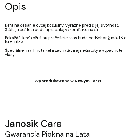
Opis
Kefa na česanie ovčej kožušiny. Výrazne predĺži jej životnosť.
Stále ju češte a bude aj naďalej vyzerať ako nová.
Pokaždé, keď kožušinu prečešete, vlas bude nadýchaný, mäkký a
bez uzlov.
Špeciálne navrhnutá kefa zachytáva aj nečistoty a vypadnuté
vlasy.
Wyprodukowane w Nowym Targu
Janosik Care
Gwarancja Piękna na Lata