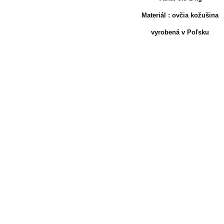
Materiál : ovčia kožušina
vyrobená v Poľsku