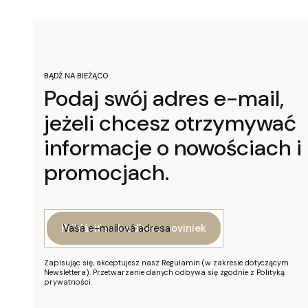
BĄDŹ NA BIEŻĄCO
Podaj swój adres e-mail,
jeżeli chcesz otrzymywać
informacje o nowościach i
promocjach.
Vaša e-mailová adresa
Prihlásiť sa k odberu noviniek
Zapisując się, akceptujesz nasz Regulamin (w zakresie dotyczącym
Newslettera). Przetwarzanie danych odbywa się zgodnie z Polityką
prywatności.