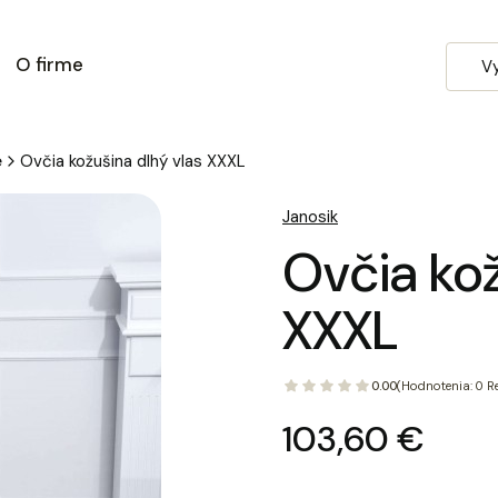
O firme
e
Ovčia kožušina dlhý vlas XXXL
Janosik
Ovčia kož
XXXL
0.00
(Hodnotenia: 0 Re
Cena
103,60 €