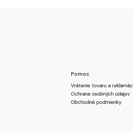
Ponuka v pä
Pomoc
Vrátenie tovaru a reklamác
Ochrana osobných údajov
Obchodné podmienky