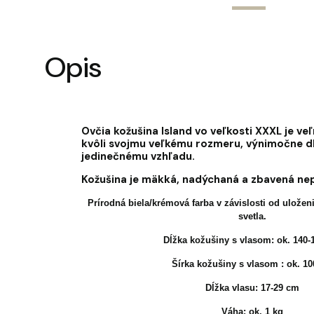
Opis
Ovčia kožušina Island vo veľkosti XXXL je ve
kvôli svojmu veľkému rozmeru, výnimočne d
jedinečnému vzhľadu.
Kožušina je mäkká, nadýchaná a zbavená ne
Prírodná biela/krémová farba v závislosti od ulože
svetla.
Dĺžka kožušiny s vlasom: ok. 140-
Šírka kožušiny s vlasom : ok. 1
Dĺžka vlasu: 17-29 cm
Váha: ok. 1 kg