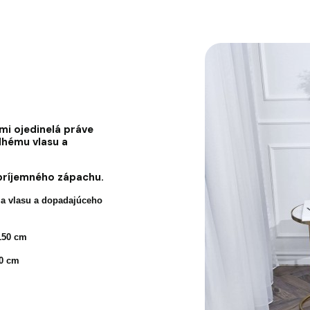
ľmi ojedinelá práve
lhému vlasu a
príjemného zápachu.
nia vlasu a dopadajúceho
150 cm
00 cm