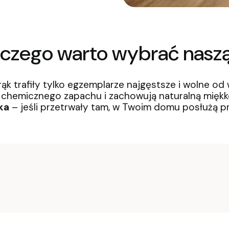
aczego warto wybrać naszą
rąk trafiły tylko egzemplarze najgęstsze i wolne od 
hemicznego zapachu i zachowują naturalną miękkoś
ka
– jeśli przetrwały tam, w Twoim domu posłużą prz