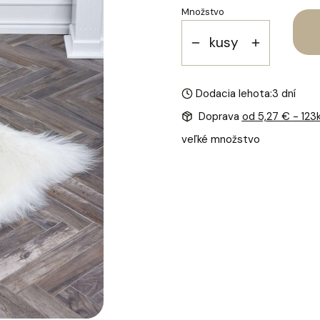
Množstvo
kusy
Dodacia lehota:
3 dní
Doprava
od 5,27 €
- 123
veľké množstvo